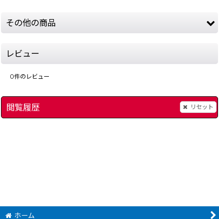
その他の商品
レビュー
0
件のレビュー
閲覧履歴
リセット
摩訶摩訶(マカマカ)
[
2684-makamaka-snes
]
装甲騎兵ボトムズ
]
[
288
1,980
～
3,680
円
円
(税込)
(税込)
ホーム