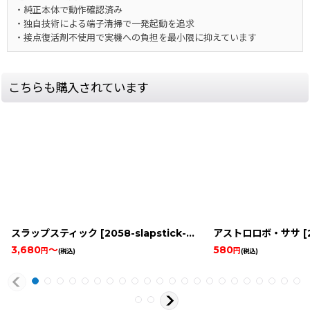
・純正本体で動作確認済み
・独自技術による端子清掃で一発起動を追求
・接点復活剤不使用で実機への負担を最小限に抑えています
こちらも購入されています
スラップスティック
[
2058-slapstick-snes
]
アストロロボ・ササ
[
3,680
～
580
円
円
(税込)
(税込)