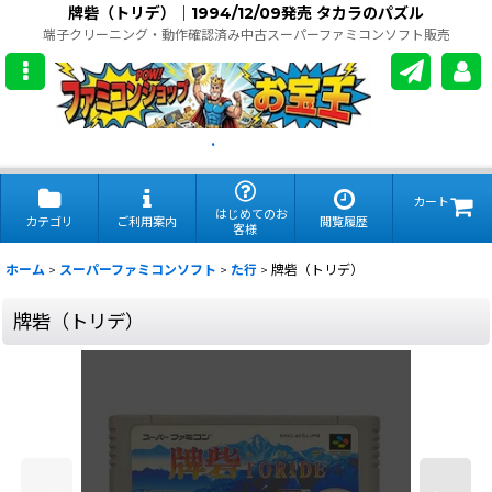
牌砦（トリデ）｜1994/12/09発売 タカラのパズル
端子クリーニング・動作確認済み中古スーパーファミコンソフト販売
.
カート
はじめてのお
カテゴリ
ご利用案内
閲覧履歴
客様
ホーム
>
スーパーファミコンソフト
>
た行
>
牌砦（トリデ）
牌砦（トリデ）