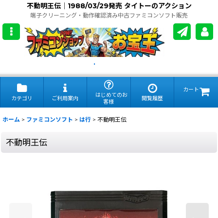
不動明王伝｜1988/03/29発売 タイトーのアクション
端子クリーニング・動作確認済み中古ファミコンソフト販売
.
カート
はじめてのお
カテゴリ
ご利用案内
閲覧履歴
客様
ホーム
>
ファミコンソフト
>
は行
>
不動明王伝
不動明王伝