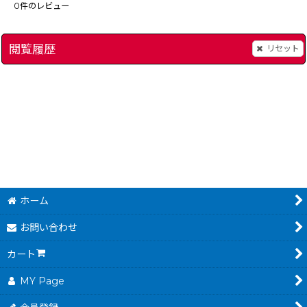
0
件のレビュー
閲覧履歴
リセット
ファイナルミッション
[
2469-final-mission-famicom
[
save2275
]
ジャッキーチェン
]
[
581
2,980
円
(税込)
ホーム
お問い合わせ
カート
MY Page