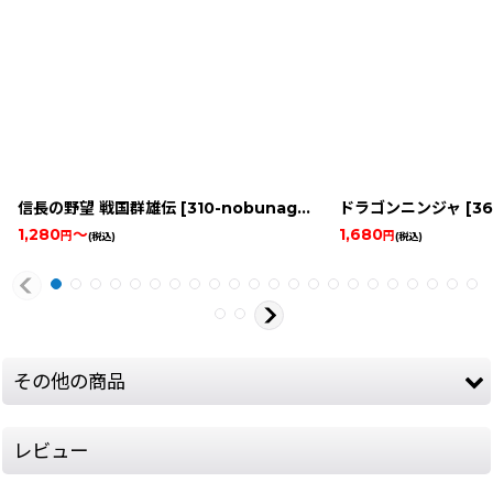
信長の野望 戦国群雄伝
[
310-nobunagas-ambiti-famicom
ドラゴンニンジャ
]
[
366
1,280
～
1,680
円
円
(税込)
(税込)
その他の商品
レビュー