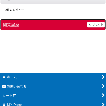
0
件のレビュー
閲覧履歴
リセット
スーパー魂斗羅（スーパーコントラ）
]
[
558-super-contra-famicom
魂斗羅（コントラ）
[
59,800
円
(税込)
ホーム
お問い合わせ
カート
MY Page