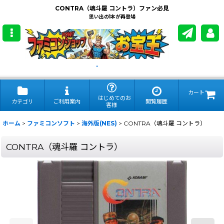
CONTRA（魂斗羅 コントラ）ファン必見
思い出の1本が再登場
.
カート
はじめてのお
カテゴリ
ご利用案内
閲覧履歴
客様
ホーム
>
ファミコンソフト
>
海外版(NES)
>
CONTRA（魂斗羅 コントラ）
CONTRA（魂斗羅 コントラ）