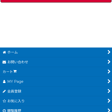
ゴーゴーアックマン
]
[
4383-go-ackman-snes
PGAツアーゴルフ
]
[
24
1,280
円
(税込)
ホーム
お問い合わせ
カート
MY Page
会員登録
お気に入り
閲覧履歴