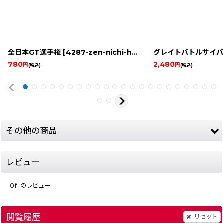
全日本GT選手権
[
4287-zen-nichi-hon-gt-c-snes
グレイトバトルサイバ
]
780
2,480
円
円
(税込)
(税込)
その他の商品
レビュー
0
件のレビュー
閲覧履歴
リセット