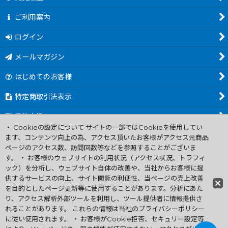
ご利用案内
ログイン
メールマガジン
はじめてのお客様
特定商取引法表示
電池交換について
・ Cookieの設定について サイトの一部ではCookieを使用してい
商品カテゴリ一覧
ます、コンテンツ向上の為、アクセス頂いたお客様がアクセス元商品
ページのアクセス数、訪問回数等などを参照することがございま
Worldwide Shipping Guide
す。 ・ お客様のウェブサイトの利用状況（アクセス状況、トラフィ
ック）を分析し、ウェブサイト自体の改善や、当社からお客様に提
供するサービスの向上、サイト閲覧の利便性、当ページの売上改善
ファミコン買取通販 中古 ディスクシステム 販売 ニンテンドウ64・
を目的としたページ更新等に使用することがあります。分析にあた
ゲーム買取 .電池交換
り、アクセス解析外部ツールを利用し、ツール提供者に情報提供さ
Copyright (C) 2007 ファミコン お宝王 All Rights
れることがあります。 これらの情報は当社のプライバシーポリシー
Reserved.
に従い使用されます。 ・ お客様がCookie拒否、セキュリー設定等