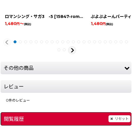
ロマンシング・サガ3 -5
[
15847-romancing-saga-snesbox
ぷよぷよーんパーティ
]
1,480
～
1,480
円
円
(税込)
(税込)
その他の商品
レビュー
0
件のレビュー
閲覧履歴
リセット
スーパーファミコン本体 -1
]
[
1268-console-snes
ナイスDEショット
]
[
13