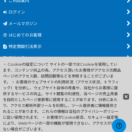
ご利用案内
ログイン
メールマガジン
はじめてのお客様
特定商取引法表示
電池交換について
・ Cookieの設定について サイトの一部ではCookieを使用してい
商品カテゴリ一覧
ます、コンテンツ向上の為、アクセス頂いたお客様がアクセス元商品
ページのアクセス数、訪問回数等などを参照することがございま
Worldwide Shipping Guide
す。 ・ お客様のウェブサイトの利用状況（アクセス状況、トラフィ
ック）を分析し、ウェブサイト自体の改善や、当社からお客様に提
供するサービスの向上、サイト閲覧の利便性、当ページの売上改善
ファミコン買取通販 中古 ディスクシステム 販売 ニンテンドウ64・
を目的としたページ更新等に使用することがあります。分析にあた
ゲーム買取 .電池交換
り、アクセス解析外部ツールを利用し、ツール提供者に情報提供さ
Copyright (C) 2007 ファミコン お宝王 All Rights
れることがあります。 これらの情報は当社のプライバシーポリシー
Reserved.
に従い使用されます。 ・ お客様がCookie拒否、セキュリー設定等
許可無く当サイトの画像、文章、無断転載複製を禁ずる
により、Webページの一部の機能が使用できない、アクセスが出来
ない場合がございます。