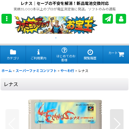
レナス｜セーブの不安を解消！新品電池交換対応
実績35,000本以上のプロが電圧測定後に発送。ソフトのみの通販
.
カート
はじめてのお
カテゴリ
ご利用案内
閲覧履歴
客様
ホーム
>
スーパーファミコンソフト
>
や〜わ行
>
レナス
レナス