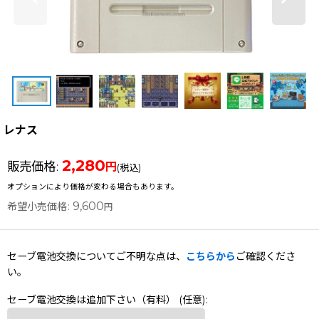
レナス
2,280
販売価格
:
円
(税込)
オプションにより価格が変わる場合もあります。
9,600
希望小売価格
:
円
セーブ電池交換についてご不明な点は、
こちらから
ご確認くださ
い。
セーブ電池交換は追加下さい（有料）
(任意)
: