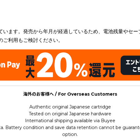
s
ています。発売から年月が経過しているため、電池残量やセー
のご利用もご検討ください。
海外のお客様へ / For Overseas Customers
Authentic original Japanese cartridge
Tested on original Japanese hardware
International shipping available via Buyee
ata. Battery condition and save data retention cannot be guarant
option.