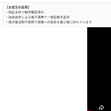
【お宝王の品質】
・純正本体で動作確認済み
・独自技術による端子清掃で一発起動を追求
・接点復活剤不使用で実機への負担を最小限に抑えています