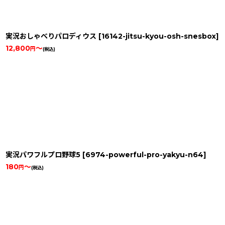
実況おしゃべりパロディウス
[
16142-jitsu-kyou-osh-snesbox
]
12,800
～
円
(税込)
実況パワフルプロ野球5
[
6974-powerful-pro-yakyu-n64
]
180
～
円
(税込)