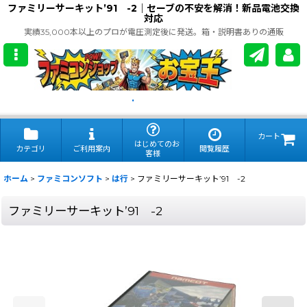
ファミリーサーキット’91 -2｜セーブの不安を解消！新品電池交換
対応
実績35,000本以上のプロが電圧測定後に発送。箱・説明書ありの通販
.
カート
はじめてのお
カテゴリ
ご利用案内
閲覧履歴
客様
ホーム
>
ファミコンソフト
>
は行
>
ファミリーサーキット’91 -2
ファミリーサーキット’91 -2