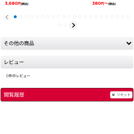
3,680
380
～
円
円
(税込)
(税込)
その他の商品
レビュー
0
件のレビュー
閲覧履歴
リセット
ファミリーボクシング
]
[
256-family-boxing-famicom
ファミリーピンボール
]
480
円
(税込)