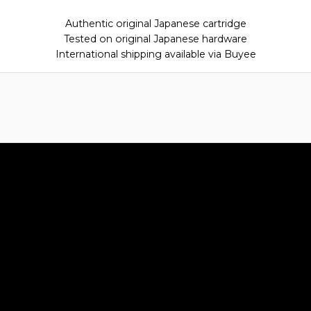
Authentic original Japanese cartridge
Tested on original Japanese hardware
International shipping available via Buyee