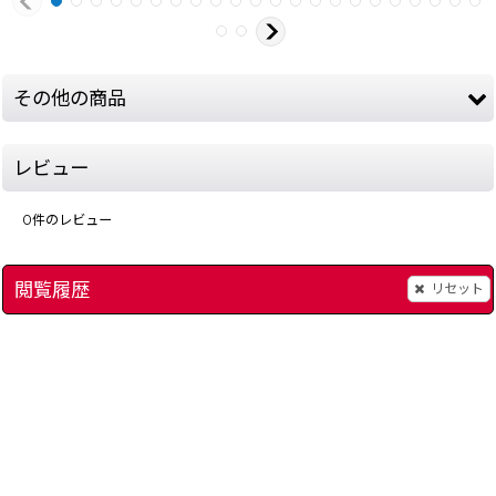
その他の商品
レビュー
0
件のレビュー
閲覧履歴
リセット
ブロディアランド
]
[
2554-brodia-land-famicom
]
500
円
(税込)