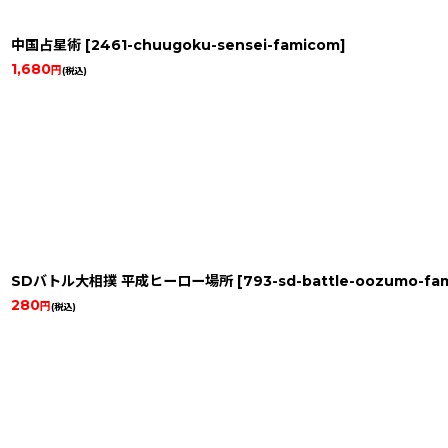
中国占星術
[
2461-chuugoku-sensei-famicom
]
1,680
円
(税込)
SDバトル大相撲 平成ヒーロー場所
[
793-sd-battle-oozumo-fa
280
円
(税込)