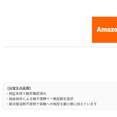
[Nintendo Famicom / NES] Heisei Tensai Bakabon / Meet th
【お宝王の品質】
・純正本体で動作確認済み
・独自技術による端子清掃で一発起動を追求
・接点復活剤不使用で実機への負担を最小限に抑えています