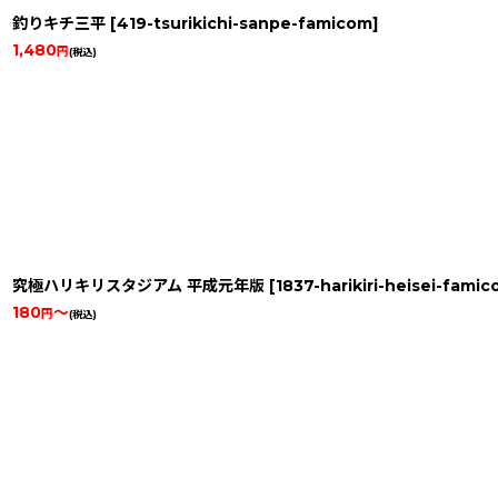
釣りキチ三平
[
419-tsurikichi-sanpe-famicom
]
1,480
円
(税込)
究極ハリキリスタジアム 平成元年版
[
1837-harikiri-heisei-fami
180
～
円
(税込)