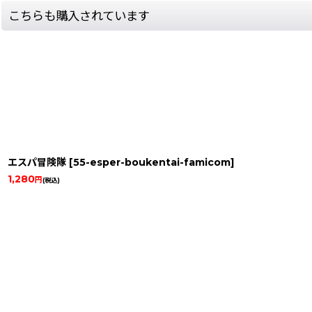
こちらも購入されています
エスパ冒険隊
[
55-esper-boukentai-famicom
]
1,280
円
(税込)