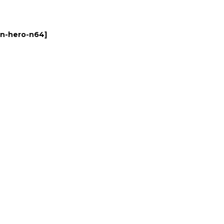
n-hero-n64
]