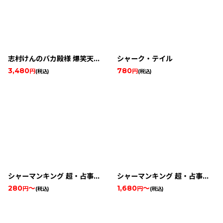
志村けんのバカ殿様 爆笑天下統一ゲーム
シャーク・テイル
3,480
780
円
円
(税込)
(税込)
シャーマンキング 超・占事略決2
シャーマンキング 超・占事略決3
280
～
1,680
～
円
円
(税込)
(税込)