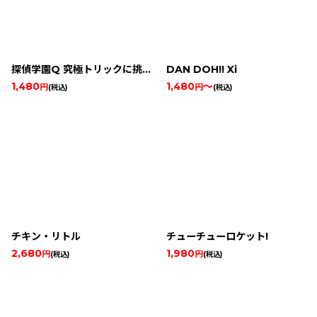
探偵学園Q 究極トリックに挑め!
DAN DOH!! Xi
1,480
1,480
～
円
円
(税込)
(税込)
チキン・リトル
チューチューロケット!
2,680
1,980
円
円
(税込)
(税込)