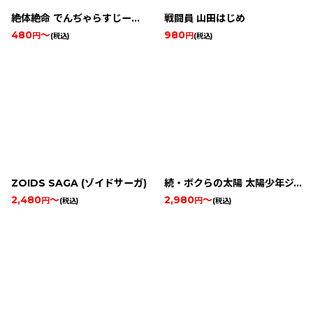
絶体絶命 でんぢゃらすじーさん3 果てしなき魔物語
戦闘員 山田はじめ
480
～
980
円
円
(税込)
(税込)
ZOIDS SAGA (ゾイドサーガ)
続・ボクらの太陽 太陽少年ジャンゴ
2,480
～
2,980
～
円
円
(税込)
(税込)