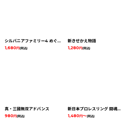
シルバニアファミリー4 めぐる季節のタペストリー
新きせかえ物語
1,680
1,280
円
円
(税込)
(税込)
真・三國無双アドバンス
新日本プロレスリング 闘魂烈伝アドバンス
980
1,480
～
円
円
(税込)
(税込)