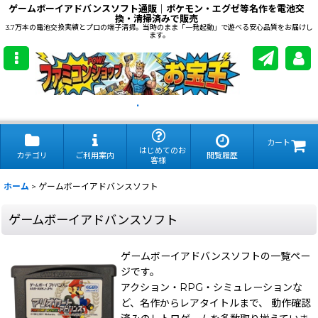
ゲームボーイアドバンスソフト通販｜ポケモン・エグゼ等名作を電池交
換・清掃済みで販売
3.7万本の電池交換実績とプロの端子清掃。当時のまま「一発起動」で遊べる安心品質をお届けし
ます。
.
カート
はじめてのお
カテゴリ
ご利用案内
閲覧履歴
客様
ホーム
>
ゲームボーイアドバンスソフト
ゲームボーイアドバンスソフト
ゲームボーイアドバンスソフトの一覧ペー
ジです。
アクション・RPG・シミュレーションな
ど、名作からレアタイトルまで、 動作確認