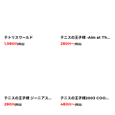
テトリスワールド
テニスの王子様 -Aim at The Victory!-
1,980
280
～
円
円
(税込)
(税込)
テニスの王子様 ジーニアス・ボーイズ・アカデミー
テニスの王子様2003 COOL BLUE
280
480
～
円
円
(税込)
(税込)