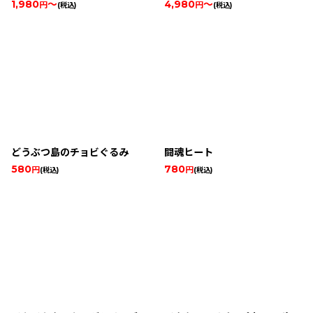
1,980
～
4,980
～
円
円
(税込)
(税込)
どうぶつ島のチョビぐるみ
闘魂ヒート
580
780
円
円
(税込)
(税込)