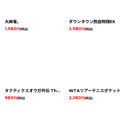
大麻雀。
ダウンタウン熱血物語EX
1,980
2,980
円
円
(税込)
(税込)
タクティクスオウガ外伝 The Knight of Lodis
WTAツアーテニスポケット
980
2,280
円
円
(税込)
(税込)