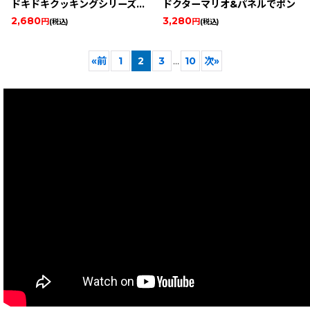
ドキドキクッキングシリーズ(2) グルメキッチン ステキなお弁当
ドクターマリオ&パネルでポン
2,680
3,280
円
円
(税込)
(税込)
«
前
1
2
3
...
10
次
»