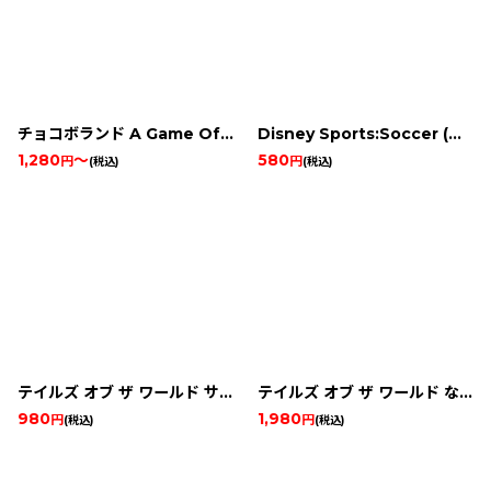
チョコボランド A Game Of Dice
Disney Sports:Soccer (ディズニースポーツ サッカー)
1,280
～
580
円
円
(税込)
(税込)
テイルズ オブ ザ ワールド サモナーズ リネージ
テイルズ オブ ザ ワールド なりきりダンジョン3
980
1,980
円
円
(税込)
(税込)