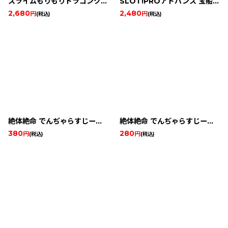
スライムもりもりドラゴンクエスト 衝撃のしっぽ団
SLOT!PROアドバンス 宝船&大江戸桜吹雪
2,680
2,480
円
円
(税込)
(税込)
絶体絶命 でんぢゃらすじーさん 史上最強の土下座
絶体絶命 でんぢゃらすじーさん痛 怒りのおしおきブルース
380
280
円
円
(税込)
(税込)