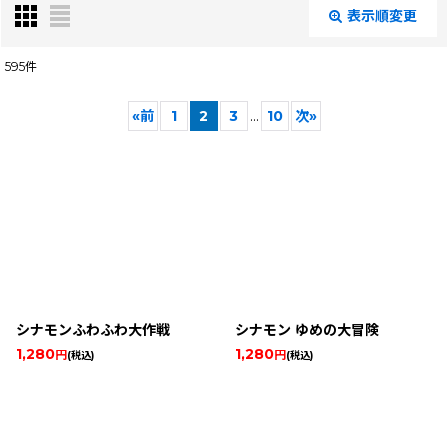
表示順変更
閉じる
595
件
サブカテゴリ
:
«
前
1
2
3
...
10
次
»
表示数
:
在庫あり
絞り込む
シナモンふわふわ大作戦
シナモン ゆめの大冒険
1,280
1,280
円
円
(税込)
(税込)