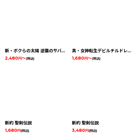
新・ボクらの太陽 逆襲のサバタ
真・女神転生デビルチルドレン 光の書
2,480
～
1,680
～
円
円
(税込)
(税込)
新約 聖剣伝説
新約 聖剣伝説
1,680
3,480
円
円
(税込)
(税込)