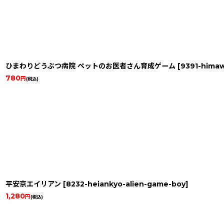
ひまわりどうぶつ病院 ペットのお医者さん育成ゲーム
[
9391-himaw
780
円
(税込)
平安京エイリアン
[
8232-heiankyo-alien-game-boy
]
1,280
円
(税込)