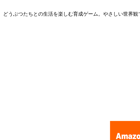
どうぶつたちとの生活を楽しむ育成ゲーム。やさしい世界観
[Nintendo Game Boy Advance Gameboy / GBA] ★