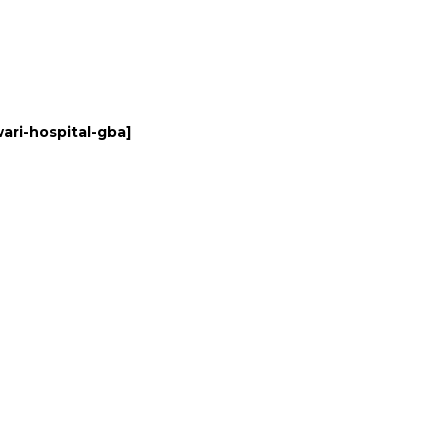
ari-hospital-gba
]