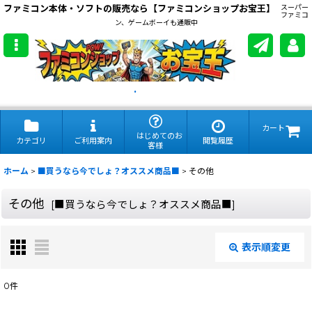
ファミコン本体・ソフトの販売なら【ファミコンショップお宝王】
スーパー
ファミコ
ン、ゲームボーイも通販中
.
カート
はじめてのお
カテゴリ
ご利用案内
閲覧履歴
客様
ホーム
>
■買うなら今でしょ？オススメ商品■
>
その他
その他
[
■買うなら今でしょ？オススメ商品■
]
表示順変更
閉じる
0
件
表示数
: