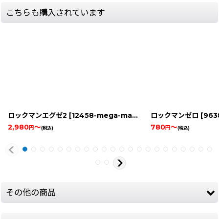
こちらも購入されています
ロックマンエグゼ2
[
12458-mega-man-exe-2-gbabox
ロックマンゼロ
]
[
9638-
2,980
～
780
～
円
円
(税込)
(税込)
その他の商品