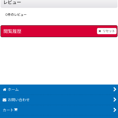
レビュー
0
件のレビュー
閲覧履歴
リセット
ロックマンエグゼ5 チームオブカーネル
[
9632-mega-man-exe-4-bm-gba
[
]
9634-mega-man-exe-
980
2,980
円
円
(税込)
(税込)
ホーム
お問い合わせ
カート