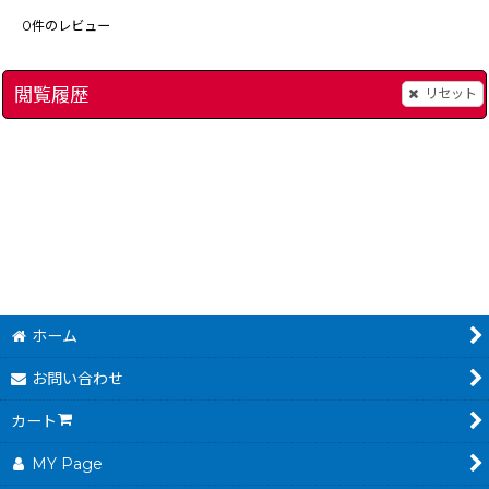
0
件のレビュー
閲覧履歴
リセット
ブレス オブ ファイア 竜の戦士
]
[
9462-breath-of-fire-1-gba
]
680
～
円
(税込)
ホーム
お問い合わせ
カート
MY Page