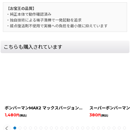
【お宝王の品質】
・純正本体で動作確認済み
・独自技術による端子清掃で一発起動を追求
・接点復活剤不使用で実機への負担を最小限に抑えています
こちらも購入されています
ボンバーマンMAX2 マックスバージョン
[
9499-bomberman-ma
スーパーボンバーマン
1,480
380
円
円
(税込)
(税込)