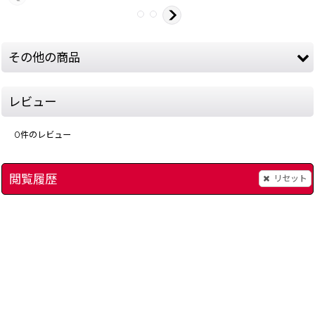
その他の商品
レビュー
0
件のレビュー
閲覧履歴
リセット
499-bomberman-max2-m-gba
モンスターファームアドバンス
[
9591-monster-ranch-1-gba
]
ハイパースポーツ2002
]
580
～
1,980
円
円
(税込)
(税込)