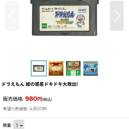
ドラえもん 緑の惑星ドキドキ大救出!
980
販売価格
:
円
(税込)
4,800
希望小売価格
:
円
数量
: