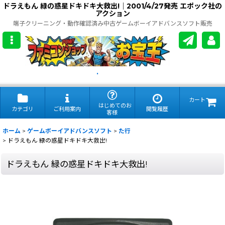
ドラえもん 緑の惑星ドキドキ大救出!｜2001/4/27発売 エポック社の
アクション
端子クリーニング・動作確認済み中古ゲームボーイアドバンスソフト販売
.
カート
はじめてのお
カテゴリ
ご利用案内
閲覧履歴
客様
ホーム
>
ゲームボーイアドバンスソフト
>
た行
>
ドラえもん 緑の惑星ドキドキ大救出!
ドラえもん 緑の惑星ドキドキ大救出!