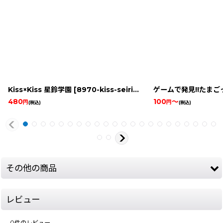
Kiss×Kiss 星鈴学園
[
8970-kiss-seirin-gba
ゲームで発見!!たまご
]
480
100
～
円
円
(税込)
(税込)
その他の商品
レビュー
0
件のレビュー