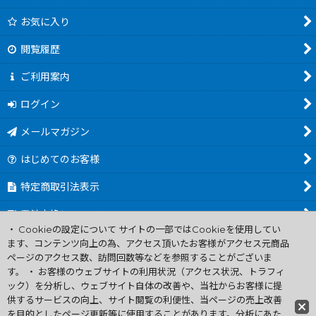
お気に入り
閲覧履歴
ご利用案内
ログイン
メールマガジン
はじめてのお客様
特定商取引法表示
電池交換について
・ Cookieの設定について サイトの一部ではCookieを使用してい
商品カテゴリ一覧
ます、コンテンツ向上の為、アクセス頂いたお客様がアクセス元商品
ページのアクセス数、訪問回数等などを参照することがございま
Worldwide Shipping Guide
す。 ・ お客様のウェブサイトの利用状況（アクセス状況、トラフィ
ック）を分析し、ウェブサイト自体の改善や、当社からお客様に提
供するサービスの向上、サイト閲覧の利便性、当ページの売上改善
ファミコン買取通販 中古 ディスクシステム 販売 ニンテンドウ64・
を目的としたページ更新等に使用することがあります。分析にあた