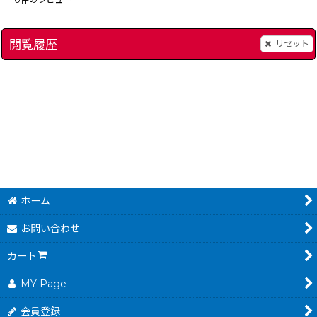
閲覧履歴
リセット
[
コロッケ!2 闇のバンクとバン女王
9531-mr-driller-ace-gba
]
[
9046-croquet-2-gba
GAME & WATCH G
]
380
～
円
(税込)
ホーム
お問い合わせ
カート
MY Page
会員登録