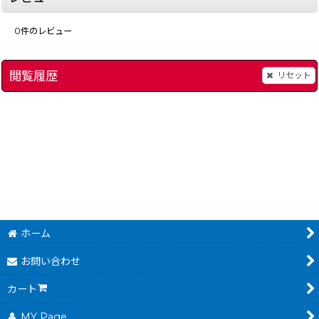
0
件のレビュー
閲覧履歴
リセット
[
9297-nakayoshi-pet-4-gb
ハドソンベストコレクションVol.5 シューティングコレクション
伝説のスタフィー2
[
93
[
9
780
円
(税込)
ホーム
お問い合わせ
カート
MY Page