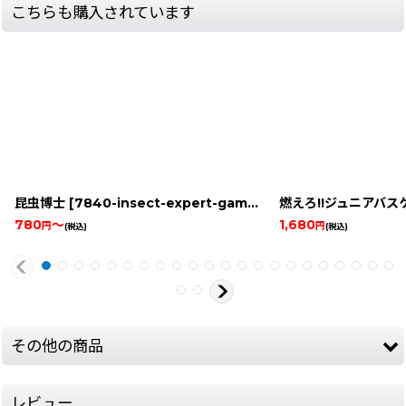
こちらも購入されています
昆虫博士
[
7840-insect-expert-game-boy
燃えろ!!ジュニアバス
]
780
～
1,680
円
円
(税込)
(税込)
その他の商品
レビュー