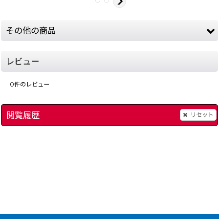
その他の商品
レビュー
0
件のレビュー
閲覧履歴
リセット
93-crash-adv-1-gba
]
クラッシュ・バンディクーアドバンス2 ぐるぐるさいみん大パニック!
980
円
(税込)