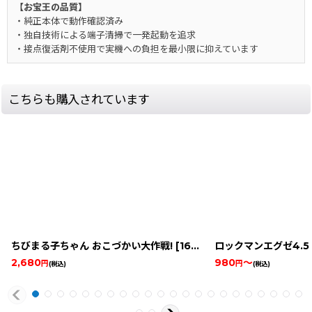
【お宝王の品質】
・純正本体で動作確認済み
・独自技術による端子清掃で一発起動を追求
・接点復活剤不使用で実機への負担を最小限に抑えています
こちらも購入されています
ちびまる子ちゃん おこづかい大作戦!
[
16345-maruko-game-boymanual
2,680
980
～
円
円
(税込)
(税込)