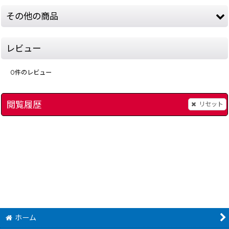
その他の商品
レビュー
0
件のレビュー
閲覧履歴
リセット
ドキ×ドキさせて!!
]
[
8627-doki-gbc
]
アザーライフ アザー
1,680
～
円
(税込)
ホーム