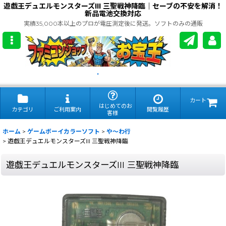
遊戯王デュエルモンスターズIII 三聖戦神降臨｜セーブの不安を解消！
新品電池交換対応
実績35,000本以上のプロが電圧測定後に発送。ソフトのみの通販
.
カート
はじめてのお
カテゴリ
ご利用案内
閲覧履歴
客様
ホーム
>
ゲームボーイカラーソフト
>
や〜わ行
>
遊戯王デュエルモンスターズIII 三聖戦神降臨
遊戯王デュエルモンスターズIII 三聖戦神降臨