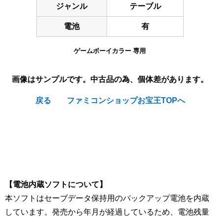
ジャンル
テーブル
電池
有
ゲームボーイカラー 専用
画像はサンプルです。中古品の為、個体差があります。
戻る
ファミコンショップお宝王TOPへ
[Nintendo Game Boy Color Gameboy / GBC] Yu-Gi-Oh! Duel
Monsters III : Tri-Holy God Advent / YuGiOh Dark Duel
Stories / Das Dunkle Duell / Duel des Tenebres / Racconti
Oscuri / Duelo en las Tinieblas
【電池内蔵ソフトについて】
本ソフトはセーブデータ保持用のバックアップ電池を内蔵
しています。発売から年月が経過しているため、電池残量