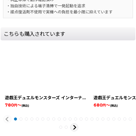
・独自技術による端子清掃で一発起動を追求
・接点復活剤不使用で実機への負担を最小限に抑えています
こちらも購入されています
遊戯王デュエルモンスターズ インターナショナル ワールドワイドエディション
780
～
680
～
円
円
(税込)
(税込)