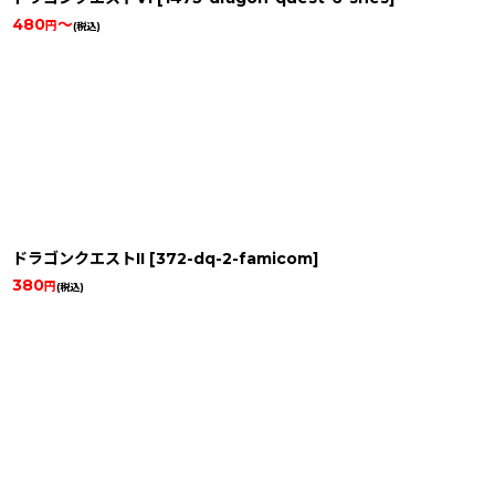
480
～
円
(税込)
ドラゴンクエストII
[
372-dq-2-famicom
]
380
円
(税込)