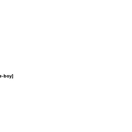
e-boy
]