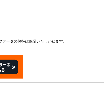
uka no Tabidachi / Dragon Warrior Monsters 2 Cobi's
ブデータの保持は保証いたしかねます。