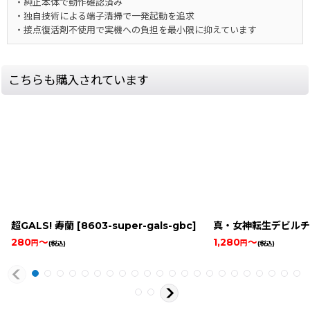
・純正本体で動作確認済み
・独自技術による端子清掃で一発起動を追求
・接点復活剤不使用で実機への負担を最小限に抑えています
こちらも購入されています
超GALS! 寿蘭
[
8603-super-gals-gbc
]
真・女神転生デビルチ
280
～
1,280
～
円
円
(税込)
(税込)