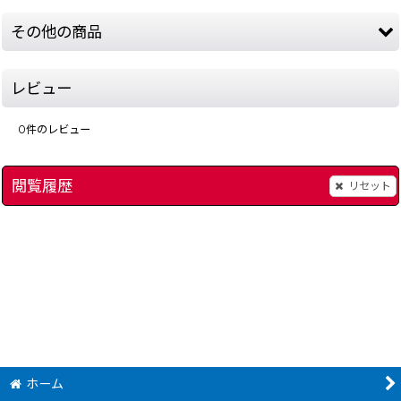
その他の商品
レビュー
0
件のレビュー
閲覧履歴
リセット
昆虫博士2
[
8814-medarot-card-kuwaga-gbc
[
8506-insect-expert-2-gbc
]
]
RAKU x RAKU ミ
1,280
～
9,980
～
円
円
(税込)
(税込)
ホーム