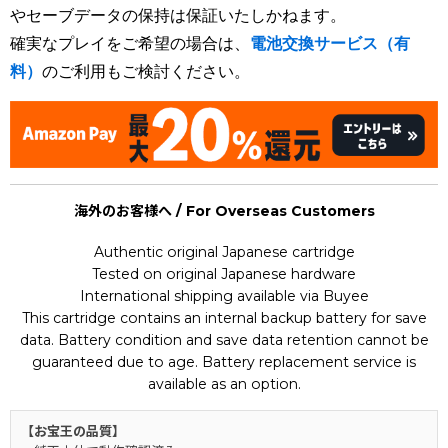
やセーブデータの保持は保証いたしかねます。
確実なプレイをご希望の場合は、
電池交換サービス（有
料）
のご利用もご検討ください。
海外のお客様へ / For Overseas Customers
Authentic original Japanese cartridge
Tested on original Japanese hardware
International shipping available via Buyee
This cartridge contains an internal backup battery for save
data. Battery condition and save data retention cannot be
guaranteed due to age. Battery replacement service is
available as an option.
【お宝王の品質】