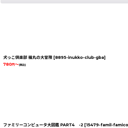
犬っこ倶楽部 福丸の大冒険
[
8895-inukko-club-gba
]
780
～
円
(税込)
ファミリーコンピュータ大図鑑 PART4 -2
[
15479-famil-famic