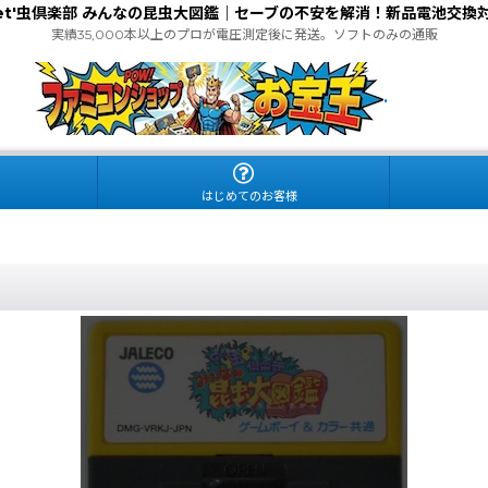
et'虫倶楽部 みんなの昆虫大図鑑｜セーブの不安を解消！新品電池交換
実績35,000本以上のプロが電圧測定後に発送。ソフトのみの通販
.
はじめてのお客様