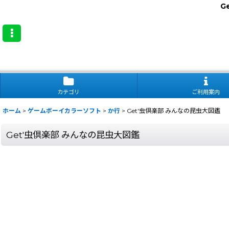
G
カテゴリ
ご利用案内
ホーム
>
ゲームボーイカラーソフト
>
か行
>
Get'虫倶楽部 みんなの昆虫大図鑑
Get'虫倶楽部 みんなの昆虫大図鑑