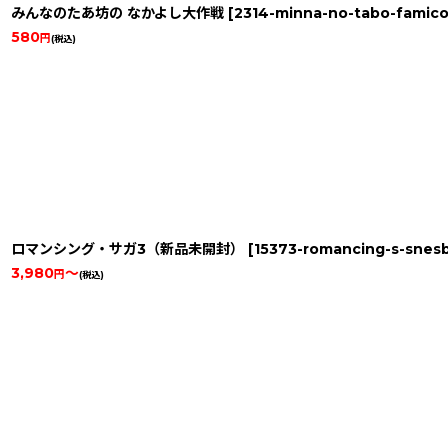
みんなのたあ坊の なかよし大作戦
[
2314-minna-no-tabo-famic
580
円
(税込)
ロマンシング・サガ3（新品未開封）
[
15373-romancing-s-sne
3,980
～
円
(税込)