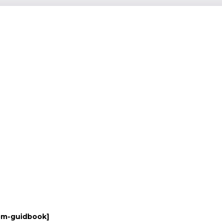
om-guidbook
]