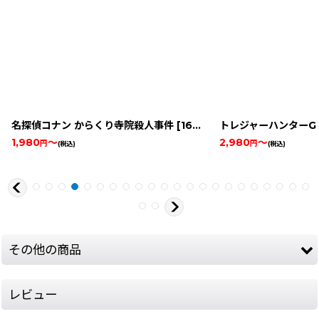
me-boy16013
名探偵コナン からくり寺院殺人事件
]
[
16328-conan-karakuri-gbcbox
トレジャーハンターG 
1,980
～
2,980
～
円
円
(税込)
(税込)
その他の商品
レビュー