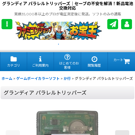
グランディア パラレルトリッパーズ｜セーブの不安を解消！新品電池
交換対応
実績35,000本以上のプロが電圧測定後に発送。ソフトのみの通販
.
カート
はじめてのお
カテゴリ
ご利用案内
閲覧履歴
客様
ホーム
>
ゲームボーイカラーソフト
>
か行
>
グランディア パラレルトリッパーズ
グランディア パラレルトリッパーズ