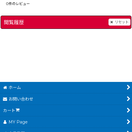
0
件のレビュー
閲覧履歴
リセット
ar-gbcov
コトバトル 天外の守人
[
8547-sylvanian-m-gbc
]
[
8498-kotobattle-gbc
]
GBハロボッツ
]
[
8526
2,480
～
円
(税込)
ホーム
お問い合わせ
カート
MY Page