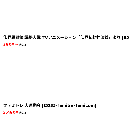
仙界異聞録 準提大戦 TVアニメーション「仙界伝封神演義」より
[
85
380
～
円
(税込)
ファミトレ 大運動会
[
15235-famitre-famicom
]
2,480
円
(税込)