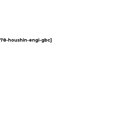
78-houshin-engi-gbc
]