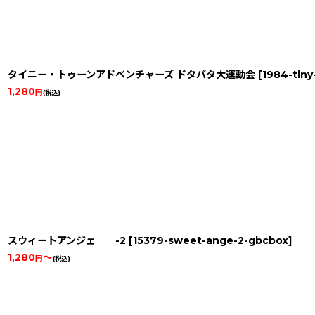
タイニー・トゥーンアドベンチャーズ ドタバタ大運動会
[
1984-tiny
1,280
円
(税込)
スウィートアンジェ -2
[
15379-sweet-ange-2-gbcbox
]
1,280
～
円
(税込)