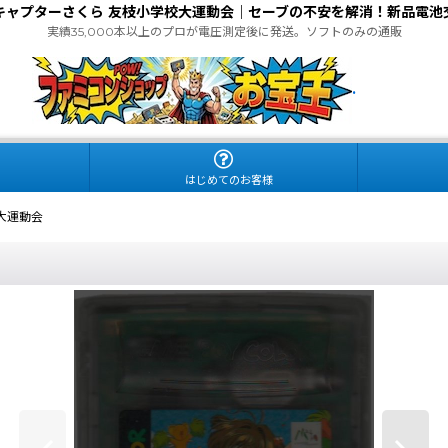
キャプターさくら 友枝小学校大運動会｜セーブの不安を解消！新品電池
実績35,000本以上のプロが電圧測定後に発送。ソフトのみの通販
.
はじめてのお客様
大運動会