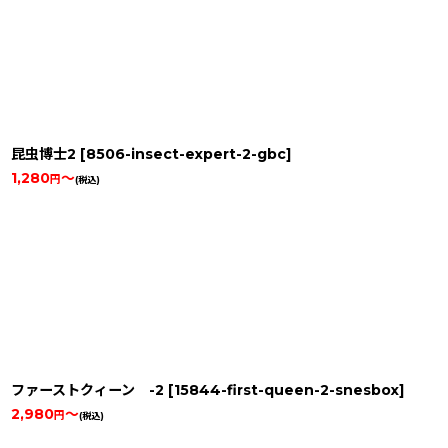
昆虫博士2
[
8506-insect-expert-2-gbc
]
1,280
～
円
(税込)
ファーストクィーン -2
[
15844-first-queen-2-snesbox
]
2,980
～
円
(税込)