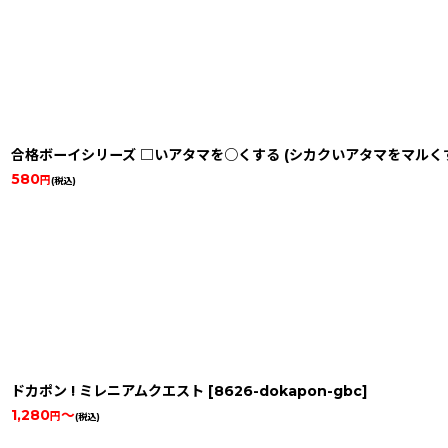
合格ボーイシリーズ □いアタマを○くする (シカクいアタマをマルく
580
円
(税込)
ドカポン ! ミレニアムクエスト
[
8626-dokapon-gbc
]
1,280
～
円
(税込)