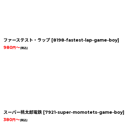
ファーステスト・ラップ
[
8198-fastest-lap-game-boy
]
980
～
円
(税込)
スーパー桃太郎電鉄
[
7921-super-momotets-game-boy
]
380
～
円
(税込)