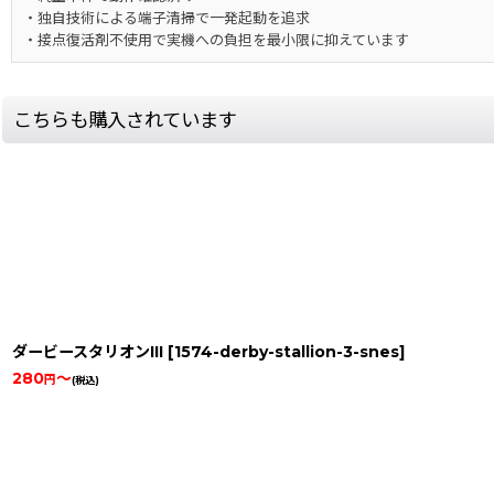
・独自技術による端子清掃で一発起動を追求
・接点復活剤不使用で実機への負担を最小限に抑えています
こちらも購入されています
ダービースタリオンIII
[
1574-derby-stallion-3-snes
]
280
～
円
(税込)