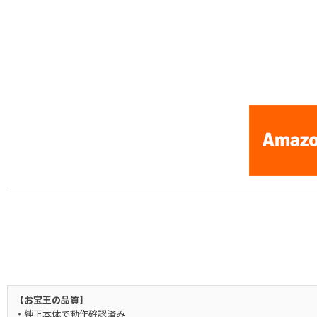
[Nintendo Game Boy Gameboy / GB] ★
【お宝王の品質】
・純正本体で動作確認済み