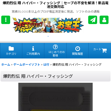
爆釣烈伝 翔 ハイパー・フィッシング｜セーブの不安を解消！新品電
池交換対応
実績35,000本以上のプロが電圧測定後に発送。ソフトのみの通販
.
カート
はじめてのお
カテゴリ
ご利用案内
閲覧履歴
客様
ホーム
>
ゲームボーイソフト
>
は行
>
爆釣烈伝 翔 ハイパー・フィッシング
爆釣烈伝 翔 ハイパー・フィッシング