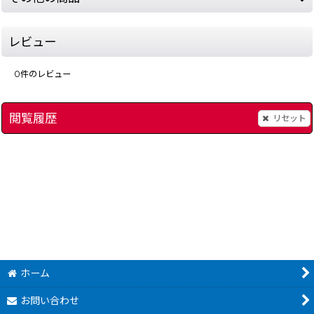
レビュー
0
件のレビュー
閲覧履歴
リセット
スーパーゲームボーイ
[
10178-mario-land-2-game-boy
[
4093-super-game-boy-snes
]
]
480
円
(税込)
ホーム
お問い合わせ