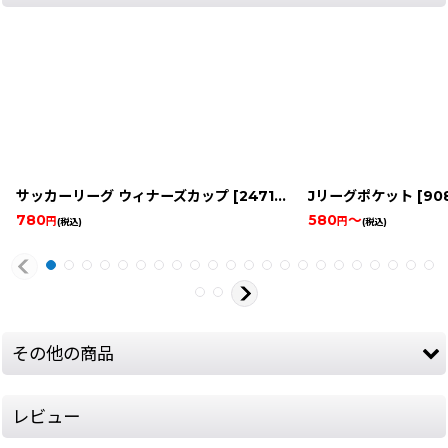
サッカーリーグ ウィナーズカップ
[
2471-soccer-league-w-famicom
Jリーグポケット
[
9083
780
580
～
円
円
(税込)
(税込)
その他の商品
レビュー