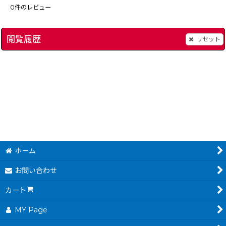
0
件のレビュー
閲覧履歴
リセット
]
灘麻太郎のパワフル麻雀 次の一手100題
[
8077-powerful-mahj
Hook (フック)
[
9664
ホーム
お問い合わせ
カート
MY Page