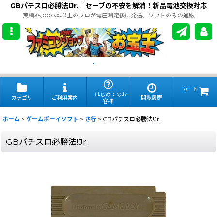
GBパチスロ必勝法!Jr.｜セーブの不安を解消！新品電池交換対応
実績35,000本以上のプロが電圧測定後に発送。ソフトのみの通販
.
カート
はじめてのお
カテゴリ
ご利用案内
閲覧履歴
客様
ホーム
>
ゲームボーイソフト
>
さ行
>
GBパチスロ必勝法!Jr.
GBパチスロ必勝法!Jr.