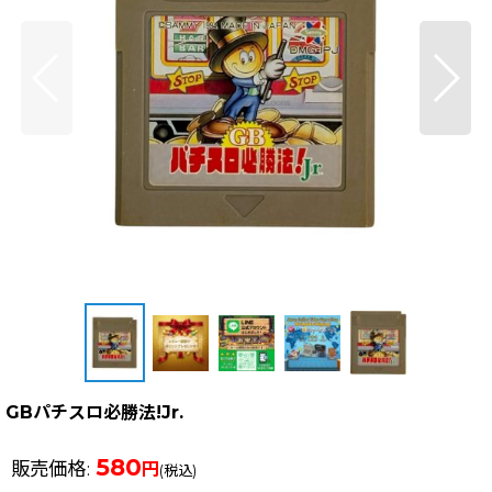
GBパチスロ必勝法!Jr.
580
販売価格
:
円
(税込)