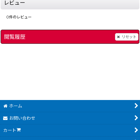
レビュー
0
件のレビュー
閲覧履歴
リセット
]
魂斗羅スピリッツ（コントラスピリッツ）
[
7990-contra-spirit
パチ夫くん
[
8135-pac
ホーム
お問い合わせ
カート