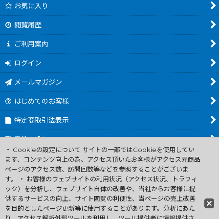
お気に入り
閲覧履歴
ご利用案内
ログイン
メールマガジン
はじめてのお客様
特定商取引法表示
電池交換について
・ Cookieの設定について サイトの一部ではCookieを使用してい
商品カテゴリ一覧
ます、コンテンツ向上の為、アクセス頂いたお客様がアクセス元商品
ページのアクセス数、訪問回数等などを参照することがございま
Worldwide Shipping Guide
す。 ・ お客様のウェブサイトの利用状況（アクセス状況、トラフィ
ック）を分析し、ウェブサイト自体の改善や、当社からお客様に提
供するサービスの向上、サイト閲覧の利便性、当ページの売上改善
ファミコン買取通販 中古 ディスクシステム 販売 ニンテンドウ64・
を目的としたページ更新等に使用することがあります。分析にあた
ゲーム買取 .電池交換
り、アクセス解析外部ツールを利用し、ツール提供者に情報提供さ