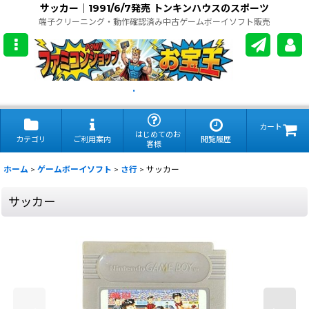
サッカー｜1991/6/7発売 トンキンハウスのスポーツ
端子クリーニング・動作確認済み中古ゲームボーイソフト販売
.
カート
はじめてのお
カテゴリ
ご利用案内
閲覧履歴
客様
ホーム
>
ゲームボーイソフト
>
さ行
>
サッカー
サッカー