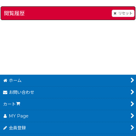
閲覧履歴
リセット
]
合格ボーイシリーズ □いアタマを○くする (シカクいアタマをマルくする) 国語バトル編
ぽけっとぷよぷよ通(2
780
380
円
円
(税込)
(税込)
ホーム
お問い合わせ
カート
MY Page
会員登録