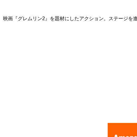
映画『グレムリン2』を題材にしたアクション。ステージを
[Nintendo Game Boy Gameboy / GB] ★