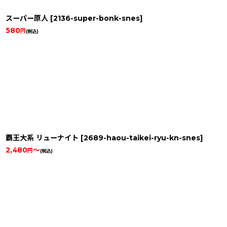
スーパー原人
[
2136-super-bonk-snes
]
580
円
(税込)
覇王大系 リューナイト
[
2689-haou-taikei-ryu-kn-snes
]
2,480
～
円
(税込)