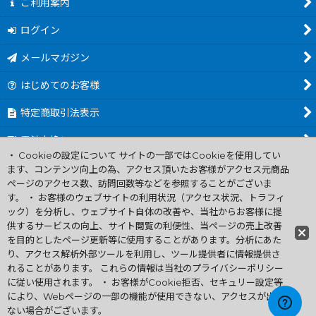
ご利用案内
ログイン
メールマガジン
はじめてのお客様
特定商取引法表示
電池交換について
・ Cookieの設定について サイトの一部ではCookieを使用してい
商品カテゴリ一覧
ます、コンテンツ向上の為、アクセス頂いたお客様がアクセス元商品
ページのアクセス数、訪問回数等などを参照することがございま
Worldwide Shipping Guide
す。 ・ お客様のウェブサイトの利用状況（アクセス状況、トラフィ
ック）を分析し、ウェブサイト自体の改善や、当社からお客様に提
供するサービスの向上、サイト閲覧の利便性、当ページの売上改善
ファミコン買取通販 中古 ディスクシステム 販売 ニンテンドウ64・
を目的としたページ更新等に使用することがあります。分析にあた
ゲーム買取 .電池交換
り、アクセス解析外部ツールを利用し、ツール提供者に情報提供さ
Copyright (C) 2007 ファミコン お宝王 All Rights
れることがあります。 これらの情報は当社のプライバシーポリシー
Reserved.
に従い使用されます。 ・ お客様がCookie拒否、セキュリー設定等
許可無く当サイトの画像、文章、無断転載複製を禁ずる
により、Webページの一部の機能が使用できない、アクセスが出来
ない場合がございます。