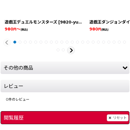
遊戯王デュエルモンスターズ
[
9820-yugioh-duel-game-boybox
遊戯王ダンジョンダイ
980
～
980
円
円
(税込)
(税込)
その他の商品
レビュー
0
件のレビュー
閲覧履歴
リセット
スーパーゲームボーイ
[
4093-super-game-boy-snes
ゲームボーイソフトケ
]