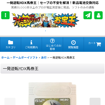
一発逆転!!DX馬券王｜セーブの不安を解消！新品電池交換対応
実績35,000本以上のプロが電圧測定後に発送。ソフトのみの通販
.
カート
はじめてのお
カテゴリ
ご利用案内
閲覧履歴
客様
ホーム
>
ゲームボーイソフト
>
あ行
>
一発逆転!!DX馬券王
一発逆転!!DX馬券王