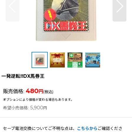
一発逆転!!DX馬券王
480
販売価格
:
円
(税込)
オプションにより価格が変わる場合もあります。
5,900
希望小売価格
:
円
セーブ電池交換についてご不明な点は、
こちらから
ご確認くださ