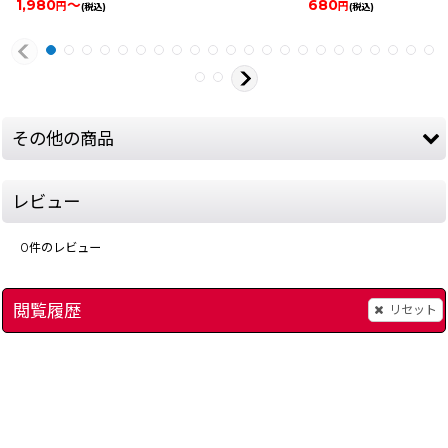
1,980
～
680
円
円
(税込)
(税込)
その他の商品
レビュー
0
件のレビュー
閲覧履歴
リセット
903-street-basket-game-boy
あにまるぶりーだー2
[
7638-animal-breed-2-game-boy
]
ソリテア
[
7955-soli
]
480
～
円
(税込)