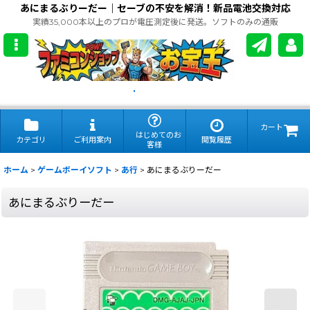
あにまるぶりーだー｜セーブの不安を解消！新品電池交換対応
実績35,000本以上のプロが電圧測定後に発送。ソフトのみの通販
.
カート
はじめてのお
カテゴリ
ご利用案内
閲覧履歴
客様
ホーム
>
ゲームボーイソフト
>
あ行
>
あにまるぶりーだー
あにまるぶりーだー