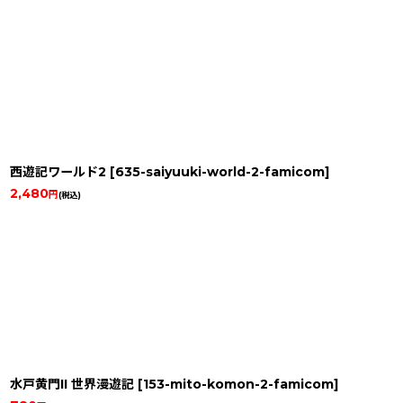
西遊記ワールド2
[
635-saiyuuki-world-2-famicom
]
2,480
円
(税込)
水戸黄門II 世界漫遊記
[
153-mito-komon-2-famicom
]