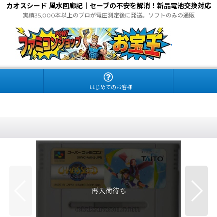
カオスシード 風水回廊記｜セーブの不安を解消！新品電池交換対応
実績35,000本以上のプロが電圧測定後に発送。ソフトのみの通販
.
はじめてのお客様