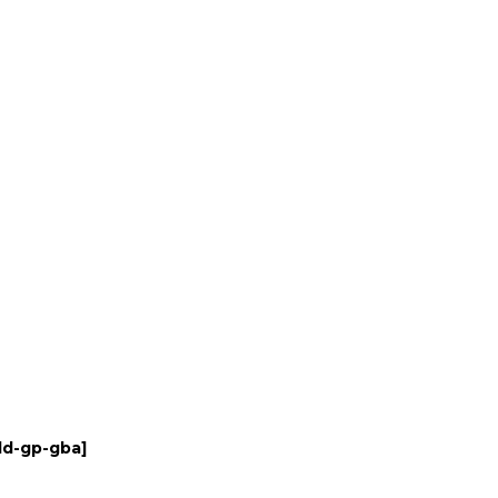
ld-gp-gba
]