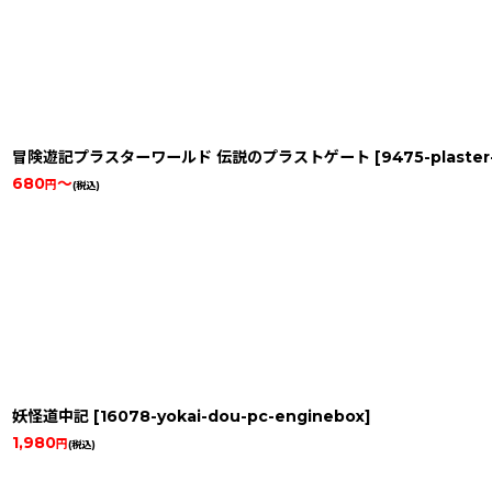
冒険遊記プラスターワールド 伝説のプラストゲート
[
9475-plaster
680
～
円
(税込)
妖怪道中記
[
16078-yokai-dou-pc-enginebox
]
1,980
円
(税込)