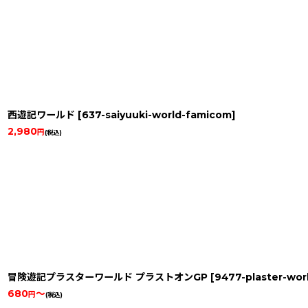
西遊記ワールド
[
637-saiyuuki-world-famicom
]
2,980
円
(税込)
冒険遊記プラスターワールド プラストオンGP
[
9477-plaster-wor
680
～
円
(税込)