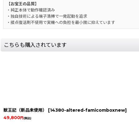
【お宝王の品質】
・純正本体で動作確認済み
・独自技術による端子清掃で一発起動を追求
・接点復活剤不使用で実機への負担を最小限に抑えています
こちらも購入されています
獣王記（新品未使用）
[
14380-altered-famicomboxnew
]
49,800
円
(税込)