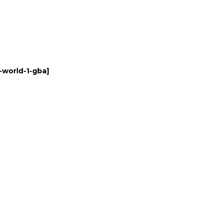
-world-1-gba
]