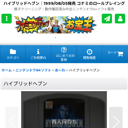
ハイブリッドヘブン｜1999/08/05発売 コナミのロールプレイング
端子クリーニング・動作確認済み中古ニンテンドウ64ソフト販売
.
カート
はじめてのお
カテゴリ
ご利用案内
閲覧履歴
客様
ホーム
>
ニンテンドウ64ソフト
>
あ〜わ
>
ハイブリッドヘブン
ハイブリッドヘブン