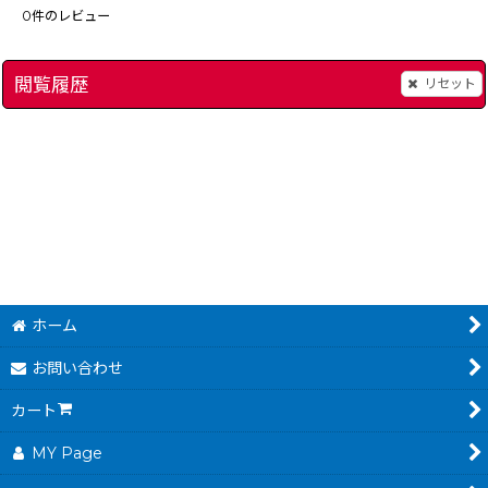
0
件のレビュー
閲覧履歴
リセット
超空間ナイター プロ野球キング
]
[
7232-naita-pro-yakyu-kin-n64
デュアルヒーローズ
[
ホーム
お問い合わせ
カート
MY Page