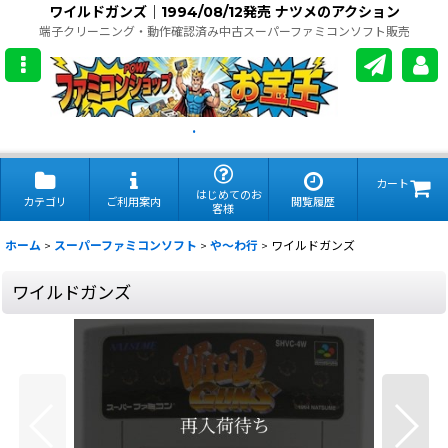
ワイルドガンズ｜1994/08/12発売 ナツメのアクション
端子クリーニング・動作確認済み中古スーパーファミコンソフト販売
.
カート
はじめてのお
カテゴリ
ご利用案内
閲覧履歴
客様
ホーム
>
スーパーファミコンソフト
>
や〜わ行
>
ワイルドガンズ
ワイルドガンズ