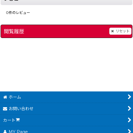
0
件のレビュー
閲覧履歴
リセット
]
スーパーファミコン本体 -1
[
1268-console-snes
キャプテン翼V
]
[
1721-c
ホーム
お問い合わせ
カート
MY Page