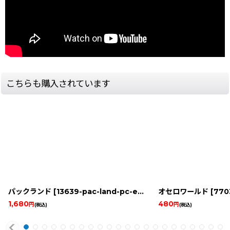
こちらも購入されています
パックランド
[
13639-pac-land-pc-engine
オセロワールド
]
[
7703-
1,680
480
円
円
(税込)
(税込)