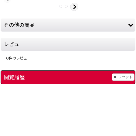
その他の商品
レビュー
0
件のレビュー
閲覧履歴
リセット
パチスロラブストーリー
[
2945-love-story-snes
[
save2275
]
トイストーリー
]
[
4289
280
円
(税込)