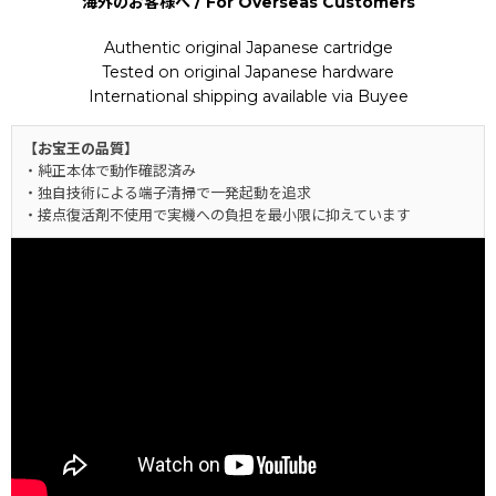
海外のお客様へ / For Overseas Customers
Authentic original Japanese cartridge
Tested on original Japanese hardware
International shipping available via Buyee
【お宝王の品質】
・純正本体で動作確認済み
・独自技術による端子清掃で一発起動を追求
・接点復活剤不使用で実機への負担を最小限に抑えています