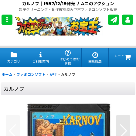
カルノフ｜1987/12/18発売 ナムコのアクション
端子クリーニング・動作確認済み中古ファミコンソフト販売
.
カート
はじめてのお
カテゴリ
ご利用案内
閲覧履歴
客様
ホーム
>
ファミコンソフト
>
か行
>
カルノフ
カルノフ