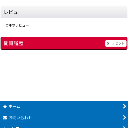
レビュー
0
件のレビュー
閲覧履歴
リセット
]
烈火のごとく天下を盗れ! -2
[
15635-rekka-no-go-famicombox
3,280
～
円
(税込)
500
円
(税込)
ホーム
お問い合わせ