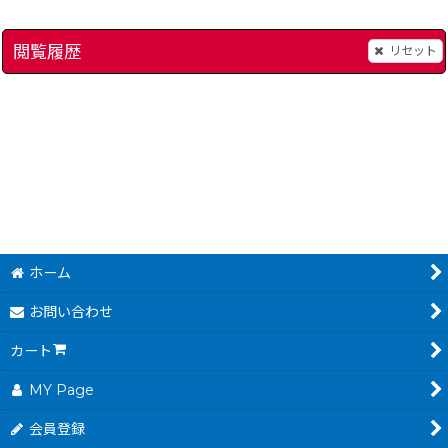
閲覧履歴
リセット
マリオブラザーズ
[
14240-super-mario-bros-nes
[
145-mario-bros-famicom
]
スノーブラザーズ
]
[
531
480
円
(税込)
ホーム
お問い合わせ
カート
MY Page
会員登録