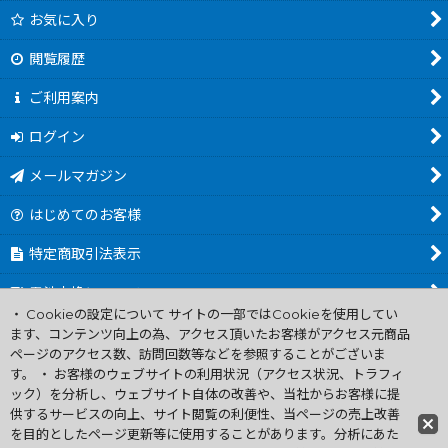
お気に入り
閲覧履歴
ご利用案内
ログイン
メールマガジン
はじめてのお客様
特定商取引法表示
電池交換について
・ Cookieの設定について サイトの一部ではCookieを使用してい
商品カテゴリ一覧
ます、コンテンツ向上の為、アクセス頂いたお客様がアクセス元商品
ページのアクセス数、訪問回数等などを参照することがございま
Worldwide Shipping Guide
す。 ・ お客様のウェブサイトの利用状況（アクセス状況、トラフィ
ック）を分析し、ウェブサイト自体の改善や、当社からお客様に提
供するサービスの向上、サイト閲覧の利便性、当ページの売上改善
ファミコン買取通販 中古 ディスクシステム 販売 ニンテンドウ64・
を目的としたページ更新等に使用することがあります。分析にあた
ゲーム買取 .電池交換