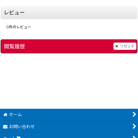
レビュー
0
件のレビュー
閲覧履歴
リセット
ナゾラーランド 第2号
]
[
14844-nazole-famicom-diskbox
ナゾラーランド 第2号
]
4,980
円
(税込)
ホーム
お問い合わせ