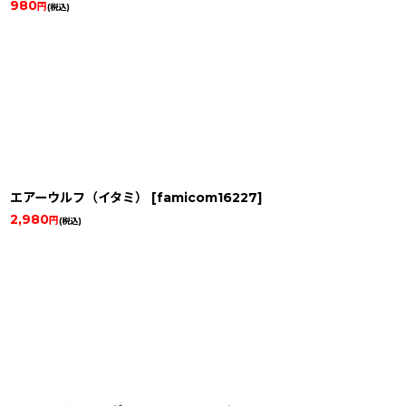
980
円
(税込)
エアーウルフ（イタミ）
[
famicom16227
]
2,980
円
(税込)