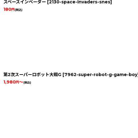
スペースインベーダー
[
2130-space-invaders-snes
]
180
円
(税込)
第2次スーパーロボット大戦G
[
7962-super-robot-g-game-boy
1,980
～
円
(税込)