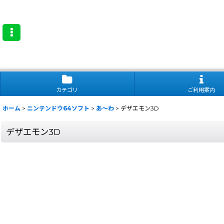
カテゴリ
ご利用案内
ホーム
>
ニンテンドウ64ソフト
>
あ〜わ
>
デザエモン3D
デザエモン3D