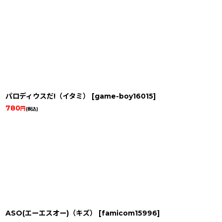
パロディウスだ!（イタミ）
[
game-boy16015
]
780
円
(税込)
ASO(エーエスオー)（キズ）
[
famicom15996
]