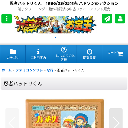
忍者ハットリくん｜1986/03/05発売 ハドソンのアクション
端子クリーニング・動作確認済み中古ファミコンソフト販売
.
カート
はじめてのお
カテゴリ
ご利用案内
閲覧履歴
客様
ホーム
>
ファミコンソフト
>
な行
>
忍者ハットリくん
忍者ハットリくん