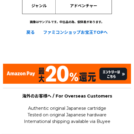
ジャンル
アドベンチャー
画像はサンプルです。中古品の為、個体差があります。
戻る
ファミコンショップお宝王TOPへ
[Nintendo Famicom Disk System Card / FDS] Famicom
Mukashibanashi : Shin Oni Ga Shima Zenpen (Onigashima /
first part / Part 1)
海外のお客様へ / For Overseas Customers
Authentic original Japanese cartridge
Tested on original Japanese hardware
International shipping available via Buyee