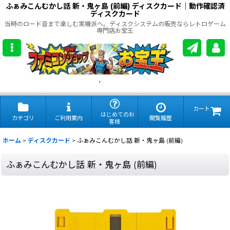
ふぁみこんむかし話 新・鬼ヶ島 (前編) ディスクカード｜動作確認済
ディスクカード
当時のロード音まで楽しむ実機派へ。ディスクシステムの販売ならレトロゲーム
専門店お宝王
.
カート
はじめてのお
カテゴリ
ご利用案内
閲覧履歴
客様
ホーム
>
ディスクカード
>
ふぁみこんむかし話 新・鬼ヶ島 (前編)
ふぁみこんむかし話 新・鬼ヶ島 (前編)