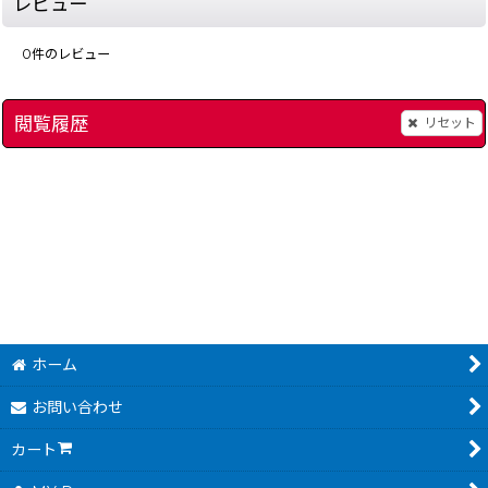
レビュー
0
件のレビュー
閲覧履歴
リセット
ふぁみこんむかし話 遊遊記 (前編)
]
[
14845-yuyuuk-famicom-diskbox
ふぁみこんむかし話 遊
2,980
円
(税込)
ホーム
お問い合わせ
カート