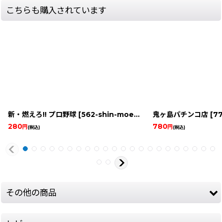
こちらも購入されています
新・燃えろ!! プロ野球
[
562-shin-moero-pro-y-famicom
鬼ヶ島パチンコ店
]
[
770
280
780
円
円
(税込)
(税込)
その他の商品