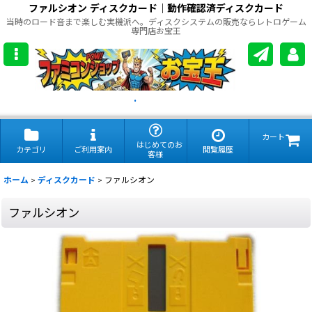
ファルシオン ディスクカード｜動作確認済ディスクカード
当時のロード音まで楽しむ実機派へ。ディスクシステムの販売ならレトロゲーム
専門店お宝王
.
カート
はじめてのお
カテゴリ
ご利用案内
閲覧履歴
客様
ホーム
>
ディスクカード
>
ファルシオン
ファルシオン