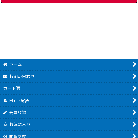
ふぁみこんむかし話 遊遊記 (前編）
]
[
3046-yuyuuki-1-famicom-disk
ハレーウォーズ
[
3054-h
3,480
円
(税込)
ホーム
お問い合わせ
カート
MY Page
会員登録
お気に入り
閲覧履歴