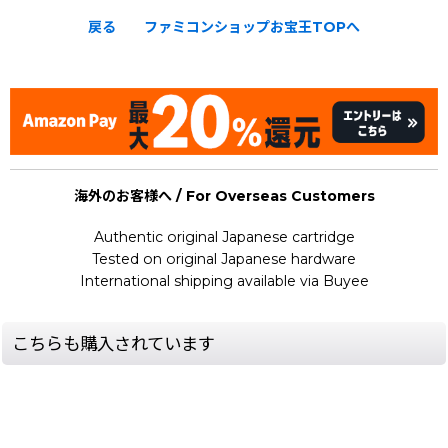
戻る
ファミコンショップお宝王TOPへ
[Nintendo Famicom Disk System Card / FDS] Falsion
海外のお客様へ / For Overseas Customers
Authentic original Japanese cartridge
Tested on original Japanese hardware
International shipping available via Buyee
こちらも購入されています