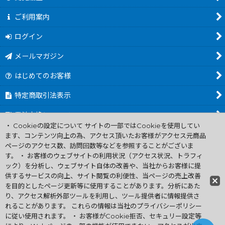
ご利用案内
ログイン
メールマガジン
はじめてのお客様
特定商取引法表示
電池交換について
・ Cookieの設定について サイトの一部ではCookieを使用してい
商品カテゴリ一覧
ます、コンテンツ向上の為、アクセス頂いたお客様がアクセス元商品
ページのアクセス数、訪問回数等などを参照することがございま
Worldwide Shipping Guide
す。 ・ お客様のウェブサイトの利用状況（アクセス状況、トラフィ
ック）を分析し、ウェブサイト自体の改善や、当社からお客様に提
供するサービスの向上、サイト閲覧の利便性、当ページの売上改善
ファミコン買取通販 中古 ディスクシステム 販売 ニンテンドウ64・
を目的としたページ更新等に使用することがあります。分析にあた
ゲーム買取 .電池交換
り、アクセス解析外部ツールを利用し、ツール提供者に情報提供さ
Copyright (C) 2007 ファミコン お宝王 All Rights
れることがあります。 これらの情報は当社のプライバシーポリシー
Reserved.
に従い使用されます。 ・ お客様がCookie拒否、セキュリー設定等