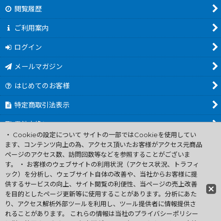
閲覧履歴
ご利用案内
ログイン
メールマガジン
はじめてのお客様
特定商取引法表示
電池交換について
・ Cookieの設定について サイトの一部ではCookieを使用してい
商品カテゴリ一覧
ます、コンテンツ向上の為、アクセス頂いたお客様がアクセス元商品
ページのアクセス数、訪問回数等などを参照することがございま
Worldwide Shipping Guide
す。 ・ お客様のウェブサイトの利用状況（アクセス状況、トラフィ
ック）を分析し、ウェブサイト自体の改善や、当社からお客様に提
供するサービスの向上、サイト閲覧の利便性、当ページの売上改善
ファミコン買取通販 中古 ディスクシステム 販売 ニンテンドウ64・
を目的としたページ更新等に使用することがあります。分析にあた
ゲーム買取 .電池交換
り、アクセス解析外部ツールを利用し、ツール提供者に情報提供さ
Copyright (C) 2007 ファミコン お宝王 All Rights
れることがあります。 これらの情報は当社のプライバシーポリシー