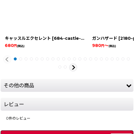
キャッスルエクセレント
[
684-castle-excellent-famicom
ガンハザード
[
2180-
]
680
980
～
円
円
(税込)
(税込)
その他の商品
レビュー
0
件のレビュー