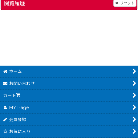
閲覧履歴
リセット
船木誠勝 ハイブリッドレスラー
]
[
2280-funaki-snes
]
500
円
(税込)
ホーム
お問い合わせ
カート
MY Page
会員登録
お気に入り