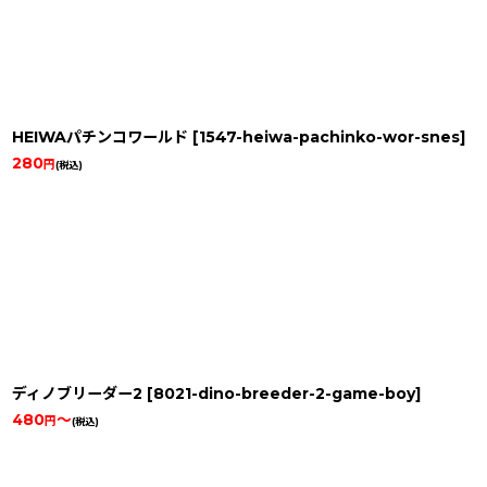
HEIWAパチンコワールド
[
1547-heiwa-pachinko-wor-snes
]
280
円
(税込)
ディノブリーダー2
[
8021-dino-breeder-2-game-boy
]
480
～
円
(税込)