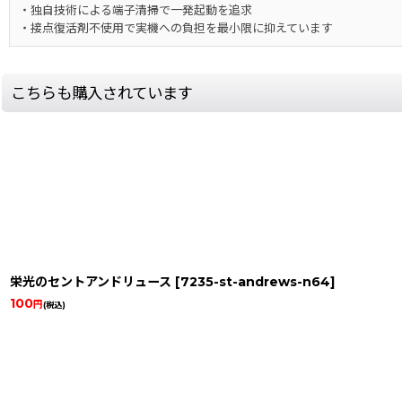
・独自技術による端子清掃で一発起動を追求
・接点復活剤不使用で実機への負担を最小限に抑えています
こちらも購入されています
栄光のセントアンドリュース
[
7235-st-andrews-n64
]
100
円
(税込)