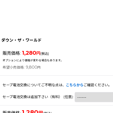
ダウン・ザ・ワールド
1,280
販売価格
:
円
(税込)
オプションにより価格が変わる場合もあります。
9,800
希望小売価格
:
円
セーブ電池交換についてご不明な点は、
こちらから
ご確認ください。
セーブ電池交換は追加下さい（有料）
(任意)
:
1,280
円
販売価格
: