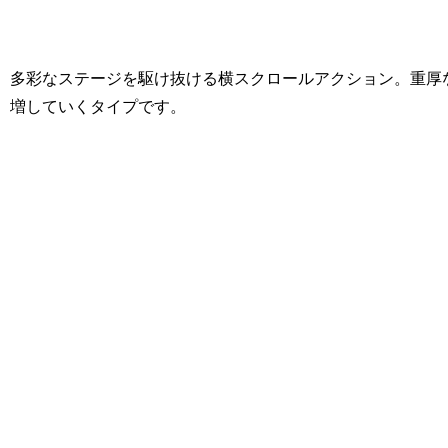
多彩なステージを駆け抜ける横スクロールアクション。重厚
増していくタイプです。
[Nintendo Super Famicom / SNES] Down the World : Mervil's 