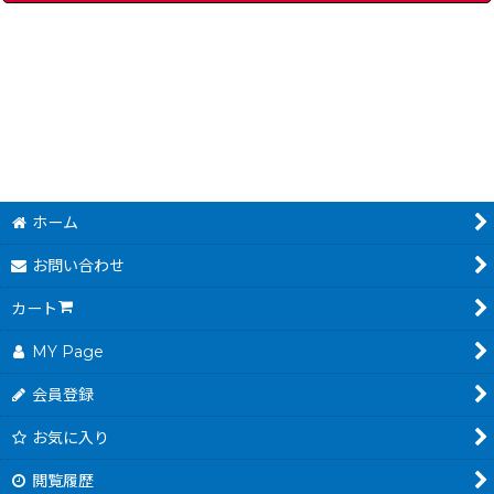
]
スーパーバーディラッシュ
[
14233-supa-birdie-ru-snesbox
すごろクエスト++ ダ
]
780
～
1,980
～
円
円
(税込)
(税込)
ホーム
お問い合わせ
カート
MY Page
会員登録
お気に入り
閲覧履歴