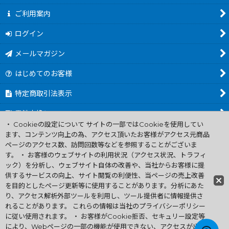
ご利用案内
ログイン
メールマガジン
はじめてのお客様
特定商取引法表示
電池交換について
・ Cookieの設定について サイトの一部ではCookieを使用してい
商品カテゴリ一覧
ます、コンテンツ向上の為、アクセス頂いたお客様がアクセス元商品
ページのアクセス数、訪問回数等などを参照することがございま
Worldwide Shipping Guide
す。 ・ お客様のウェブサイトの利用状況（アクセス状況、トラフィ
ック）を分析し、ウェブサイト自体の改善や、当社からお客様に提
供するサービスの向上、サイト閲覧の利便性、当ページの売上改善
ファミコン買取通販 中古 ディスクシステム 販売 ニンテンドウ64・
を目的としたページ更新等に使用することがあります。分析にあた
ゲーム買取 .電池交換
り、アクセス解析外部ツールを利用し、ツール提供者に情報提供さ
Copyright (C) 2007 ファミコン お宝王 All Rights
れることがあります。 これらの情報は当社のプライバシーポリシー
Reserved.
に従い使用されます。 ・ お客様がCookie拒否、セキュリー設定等
許可無く当サイトの画像、文章、無断転載複製を禁ずる
により、Webページの一部の機能が使用できない、アクセスが出来