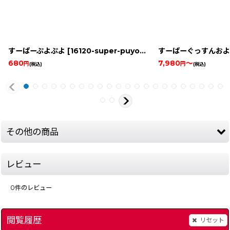
すーぱーぷよぷよ
[
16120-super-puyo-snesbox
すーぱーぐっすんおよ
]
680
7,980
～
円
円
(税込)
(税込)
その他の商品
レビュー
0
件のレビュー
閲覧履歴
リセット