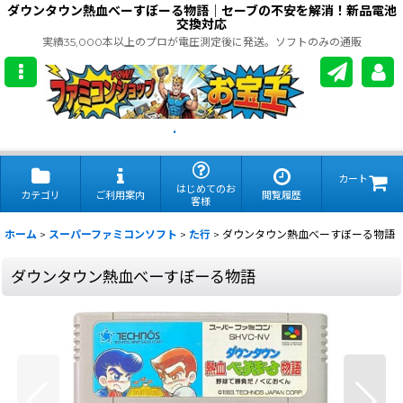
ダウンタウン熱血べーすぼーる物語｜セーブの不安を解消！新品電池
交換対応
実績35,000本以上のプロが電圧測定後に発送。ソフトのみの通販
.
カート
はじめてのお
カテゴリ
ご利用案内
閲覧履歴
客様
ホーム
>
スーパーファミコンソフト
>
た行
>
ダウンタウン熱血べーすぼーる物語
ダウンタウン熱血べーすぼーる物語