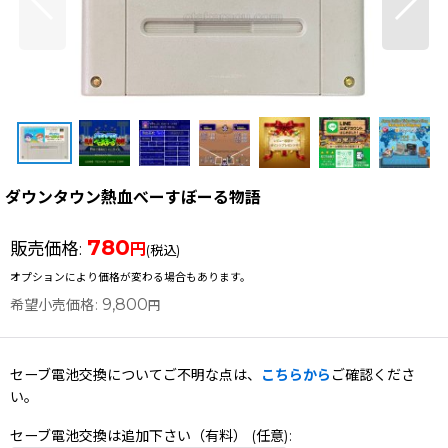
ダウンタウン熱血べーすぼーる物語
780
販売価格
:
円
(税込)
オプションにより価格が変わる場合もあります。
9,800
希望小売価格
:
円
セーブ電池交換についてご不明な点は、
こちらから
ご確認くださ
い。
セーブ電池交換は追加下さい（有料）
(任意)
: