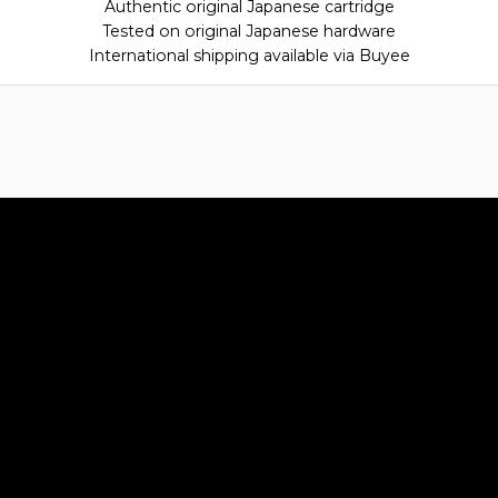
Authentic original Japanese cartridge
Tested on original Japanese hardware
International shipping available via Buyee