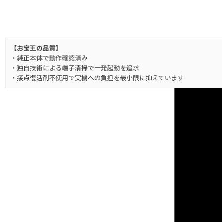
【お宝王の品質】
・純正本体で動作確認済み
・独自技術による端子清掃で一発起動を追求
・接点復活剤不使用で実機への負担を最小限に抑えています