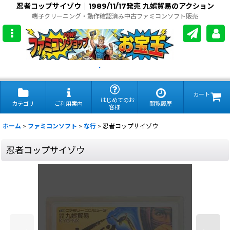
忍者コップサイゾウ｜1989/11/17発売 九娯貿易のアクション
端子クリーニング・動作確認済み中古ファミコンソフト販売
.
カート
はじめてのお
カテゴリ
ご利用案内
閲覧履歴
客様
ホーム
>
ファミコンソフト
>
な行
>
忍者コップサイゾウ
忍者コップサイゾウ