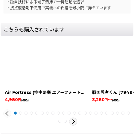
・独自技術による端子清掃で一発起動を追求
・接点復活剤不使用で実機への負担を最小限に抑えています
こちらも購入されています
Air Fortress (空中要塞 エアーフォートレス)
[
戦国忍者くん
14669-air-fortres
[
7949-se
4,980
3,280
～
円
円
(税込)
(税込)