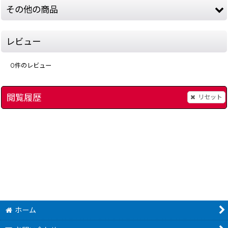
その他の商品
レビュー
0
件のレビュー
閲覧履歴
リセット
ワルキューレの冒険
]
[
14054-valkyrie-famicombox
フラッピー
]
[
271-fla
4,980
780
円
円
(税込)
(税込)
ホーム