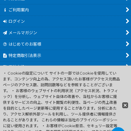
ご利用案内
ログイン
メールマガジン
はじめてのお客様
特定商取引法表示
電池交換について
・ Cookieの設定について サイトの一部ではCookieを使用してい
商品カテゴリ一覧
ます、コンテンツ向上の為、アクセス頂いたお客様がアクセス元商品
ページのアクセス数、訪問回数等などを参照することがございま
Worldwide Shipping Guide
す。 ・ お客様のウェブサイトの利用状況（アクセス状況、トラフィ
ック）を分析し、ウェブサイト自体の改善や、当社からお客様に提
供するサービスの向上、サイト閲覧の利便性、当ページの売上改善
ファミコン買取通販 中古 ディスクシステム 販売 ニンテンドウ64・
を目的としたページ更新等に使用することがあります。分析にあた
ゲーム買取 .電池交換
り、アクセス解析外部ツールを利用し、ツール提供者に情報提供さ
Copyright (C) 2007 ファミコン お宝王 All Rights
れることがあります。 これらの情報は当社のプライバシーポリシー
Reserved.
に従い使用されます。 ・ お客様がCookie拒否、セキュリー設定等