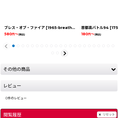
ブレス・オブ・ファイア
[
1965-breath-of-fire-snes
首都高バトル94
]
[
1756-
580
～
180
～
円
円
(税込)
(税込)
その他の商品
レビュー
0
件のレビュー
閲覧履歴
リセット